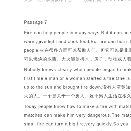
Passage 7
Fire can help people in many ways.But it can be
warm,give light and cook food.But fire can burn 
people.火在很多方面可以帮助人们。但它可以
可以燃烧的东西。大火能使树木，房子，动物或人
Nobody knows clearly when people began to make 
first time a man or a woman started a fire.One 
up to the sun and brought fire 
火的人。一个是关于一个男人。这个男人生活在很
Today people know how to make a fire with matc
matches can make him very dangerous.The match
small fire can turn a big fire,very quickl