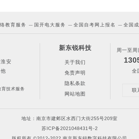
络教育服务
国开电大服务
全国自考网上报名
全国
—
—
—
新东锐科技
周一至周日
130
|
淮安
关于我们
其他
全
免责声明
隐私条款
教育技术服务
联
网站地图
地址：南京市建邺区水西门大街255号209室
苏ICP备2021048431号-2
版权所有 ©2012-2022 南京新东锐数字科技有限公司