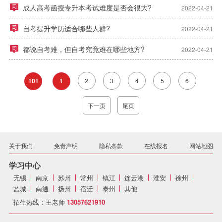
成人高考函授专升本考试难度是否会很大?
2022-04-21
自考提升学历适合哪些人群?
2022-04-21
都说自考难，但自考究竟难在哪些地方?
2022-04-21
2
3
4
5
6
101
1
下一页
尾页
关于我们
免责声明
隐私条款
在线报名
网站地图
学习中心
无锡
南京
苏州
常州
镇江
连云港
淮安
徐州
盐城
南通
扬州
宿迁
泰州
其他
招生热线：王老师
13057621910