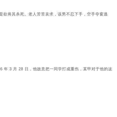
是欲将其杀死。老人苦苦哀求，该男不忍下手，空手夺窗逃
2006 年 3 月 28 日，他故意把一同学打成重伤，某甲对于他的这