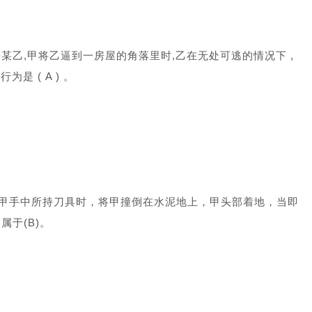
乙,甲将乙逼到一房屋的角落里时,乙在无处可逃的情况下 ,
是 ( A ) 。
甲手中所持刀具时，将甲撞倒在水泥地上，甲头部着地，当即
于(B)。