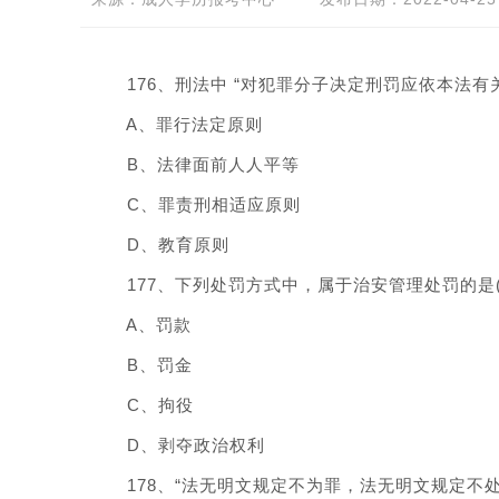
176、刑法中 “对犯罪分子决定刑罚应依本法有关规
A、罪行法定原则
B、法律面前人人平等
C、罪责刑相适应原则
D、教育原则
177、下列处罚方式中，属于治安管理处罚的是(A
A、罚款
B、罚金
C、拘役
D、剥夺政治权利
178、“法无明文规定不为罪，法无明文规定不处罚。