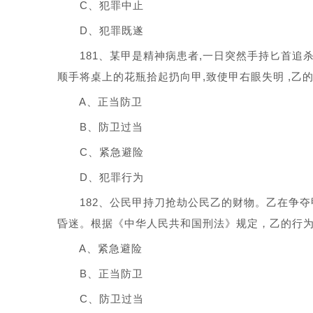
C、犯罪中止
D、犯罪既遂
181、某甲是精神病患者,一日突然手持匕首追杀某
顺手将桌上的花瓶拾起扔向甲,致使甲右眼失明 ,乙的行为
A、正当防卫
B、防卫过当
C、紧急避险
D、犯罪行为
182、公民甲持刀抢劫公民乙的财物。乙在争夺
昏迷。根据《中华人民共和国刑法》规定，乙的行为属
A、紧急避险
B、正当防卫
C、防卫过当