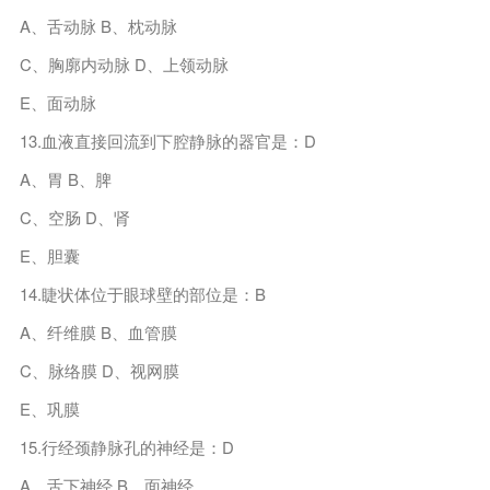
A、舌动脉 B、枕动脉
C、胸廓内动脉 D、上领动脉
E、面动脉
13.血液直接回流到下腔静脉的器官是：D
A、胃 B、脾
C、空肠 D、肾
E、胆囊
14.睫状体位于眼球壁的部位是：B
A、纤维膜 B、血管膜
C、脉络膜 D、视网膜
E、巩膜
15.行经颈静脉孔的神经是：D
A、舌下神经 B、面神经