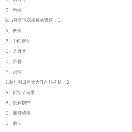
E、钩骨
2.与胫骨下端相邻的骨是：D
A、骰骨
B、中间楔骨
C、足舟骨
D、距骨
E、跟骨
3.参与围成坐骨大孔的结构是：B
A、骶结节韧带
B、骶棘韧带
C、髂腰韧带
D、髋臼