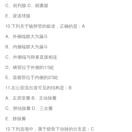
C、前列腺 D、精囊腺
E、尿道球腺
10.下列关于输卵管的叙述，正确的是：A
A、外侧端膨大为漏斗
B、内侧端膨大为漏斗
C、外侧端与卵巢直接相连
D、峡部位于外侧的1/3处
E、壶腹部位于内侧的2/3处
11.左心室流出道可见的结构是：B
A、左房室瓣 B、主动脉瓣
C、肺动脉瓣 D、三尖瓣
E、静脉瓣
12.下列选项中，属于锁骨下动脉的分支是：C