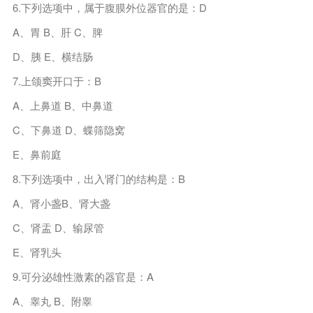
6.下列选项中，属于腹膜外位器官的是：D
A、胃 B、肝 C、脾
D、胰 E、横结肠
7.上颌窦开口于：B
A、上鼻道 B、中鼻道
C、下鼻道 D、蝶筛隐窝
E、鼻前庭
8.下列选项中，出入肾门的结构是：B
A、肾小盏B、肾大盏
C、肾盂 D、输尿管
E、肾乳头
9.可分泌雄性激素的器官是：A
A、睾丸 B、附睾