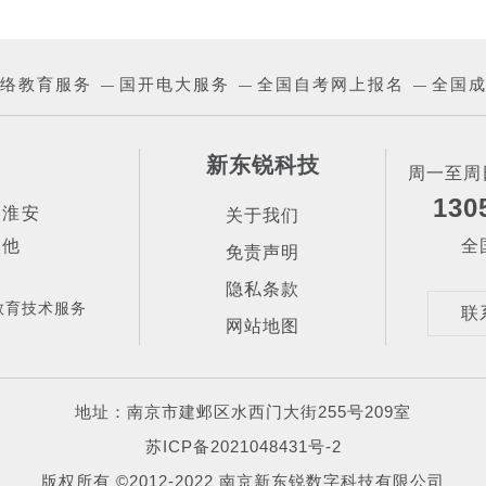
络教育服务
国开电大服务
全国自考网上报名
全国
—
—
—
新东锐科技
周一至周日
130
|
淮安
关于我们
其他
全
免责声明
隐私条款
教育技术服务
联
网站地图
地址：南京市建邺区水西门大街255号209室
苏ICP备2021048431号-2
版权所有 ©2012-2022 南京新东锐数字科技有限公司