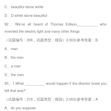
C、beautiful stone white
D、D.white stone beautiful
92、We’ve all heard of Thomas Edison,__________ who
invented the electric light and many other things
（试题编号：206，试题类型：模拟）2.00分参考答案：B
A、man
B、the man
C、a man
D、the men
93、1.What __________ would happen if the director knew you
felt that way?
（试题编号：216，试题类型：模拟）2.00分参考答案：A
A、do you suppose