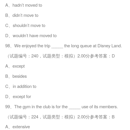
A、hadn’t moved to
B、didn’t move to
C、shouldn’t move to
D、wouldn’t have moved to
98、We enjoyed the trip _____ the long queue at Disney Land.
（试题编号：240，试题类型：模拟）2.00分参考答案：D
A、except
B、besides
C、in addition to
D、except for
99、The gym in the club is for the _____ use of its members.
（试题编号：224，试题类型：模拟）2.00分参考答案：B
A、extensive