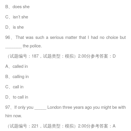
B、does she
C、isn’t she
D、is she
96、That was such a serious matter that I had no choice but
_______ the police.
（试题编号：187，试题类型：模拟）2.00分参考答案：D
A、called in
B、calling in
C、call in
D、to call in
97、If only you _____ London three years ago you might be with
him now.
（试题编号：221，试题类型：模拟）2.00分参考答案：A