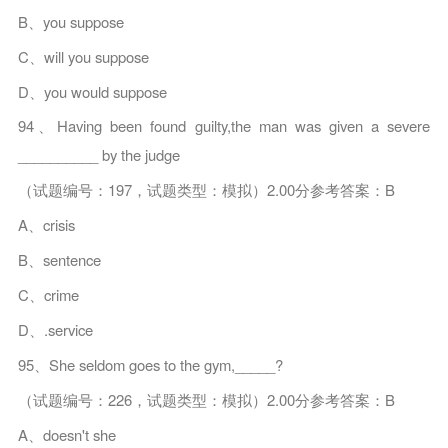
B、you suppose
C、will you suppose
D、you would suppose
94、Having been found guilty,the man was given a severe
__________ by the judge
（试题编号：197，试题类型：模拟）2.00分参考答案：B
A、crisis
B、sentence
C、crime
D、.service
95、She seldom goes to the gym,_____?
（试题编号：226，试题类型：模拟）2.00分参考答案：B
A、doesn't she