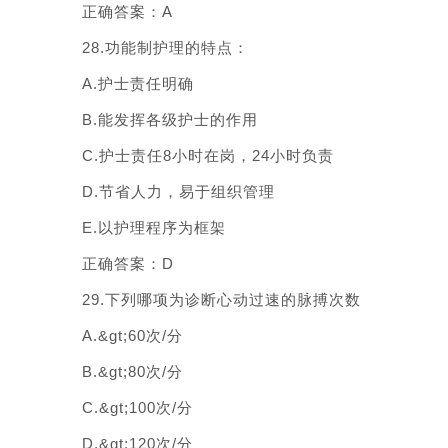
正确答案：A
28.功能制护理的特点：
A.护士责任明确
B.能发挥各级护士的作用
C.护士责任8小时在岗，24小时负责
D.节省人力，易于组织管理
E.以护理程序为框架
正确答案：D
29.下列哪项为诊断心动过速的脉搏次数
A.&gt;60次/分
B.&gt;80次/分
C.&gt;100次/分
D.&gt;120次/分