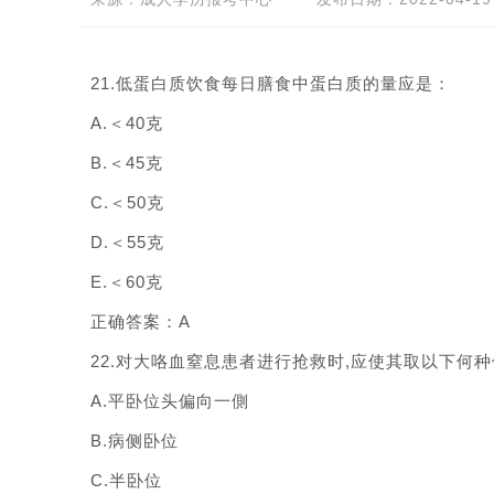
21.低蛋白质饮食每日膳食中蛋白质的量应是：
A.＜40克
B.＜45克
C.＜50克
D.＜55克
E.＜60克
正确答案：A
22.对大咯血窒息患者进行抢救时,应使其取以下何
A.平卧位头偏向一側
B.病侧卧位
C.半卧位