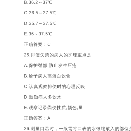
B.36.2～37℃
C.36.5～37.5℃
D.35.7～37.5℃
E.36～37.5℃
正确答案：C
25.排便失禁的病人的护理重点是
A.保护臀部,防止发生压疮
B.给予病人高蛋白饮食
C.认真观察排便时的心理反映
D.鼓励病人多饮水
E.观察记录粪便性质,颜色,量
正确答案：A
26.测量口温时，一般需将口表的水银端放入的部位