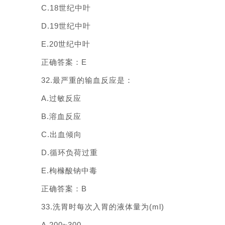
C.18世纪中叶
D.19世纪中叶
E.20世纪中叶
正确答案：E
32.最严重的输血反应是：
A.过敏反应
B.溶血反应
C.出血倾向
D.循环负荷过重
E.枸橼酸钠中毒
正确答案：B
33.洗胃时每次入胃的液体量为(ml)
A.200~300